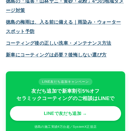
徳島の「塩害・山林ヤニ・黄砂・花粉」4つの地域ダメ
ージ対策
徳島の梅雨は、入る前に備える｜雨染み・ウォーター
スポット予防
コーティング後の正しい洗車・メンテナンス方法
新車にコーティングは必要？後悔しない選び方
LINE友だち追加キャンペーン
友だち追加で新車割引5%オフ
セラミックコーティングのご相談はLINEで
LINEで友だち追加 →
徳島の施工実績4万台超／SystemX正規店