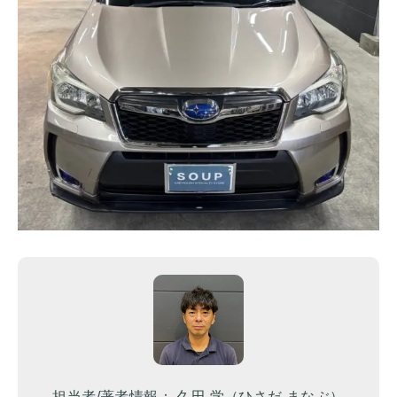
担当者/著者情報： 久田 学（ひさだ まなぶ）