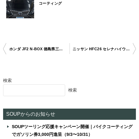
コーティング
ホンダ JF2 N-BOX 徳島県三好郡ボディガラスコーティング
ニッサン HFC26 セレナハイウェイスター 徳島県三好郡ボディガラスコーティング
投
稿
ナ
検索
ビ
検索
ゲ
ー
シ
SOUPからのお知らせ
ョ
SOUPツーリング応援キャンペーン開催｜バイクコーティング
ン
でガソリン券3,000円進呈（9/3〜10/31）