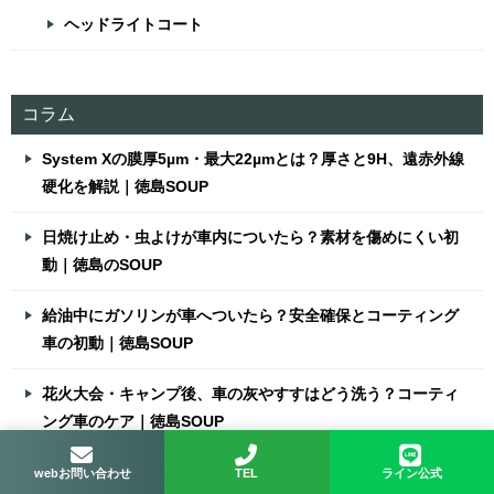
ヘッドライトコート
コラム
System Xの膜厚5µm・最大22µmとは？厚さと9H、遠赤外線
硬化を解説｜徳島SOUP
日焼け止め・虫よけが車内についたら？素材を傷めにくい初
動｜徳島のSOUP
給油中にガソリンが車へついたら？安全確保とコーティング
車の初動｜徳島SOUP
花火大会・キャンプ後、車の灰やすすはどう洗う？コーティ
ング車のケア｜徳島SOUP
高速道路のあと、コーティング車はいつ洗う？虫汚れ・雨あ
webお問い合わせ
TEL
ライン公式