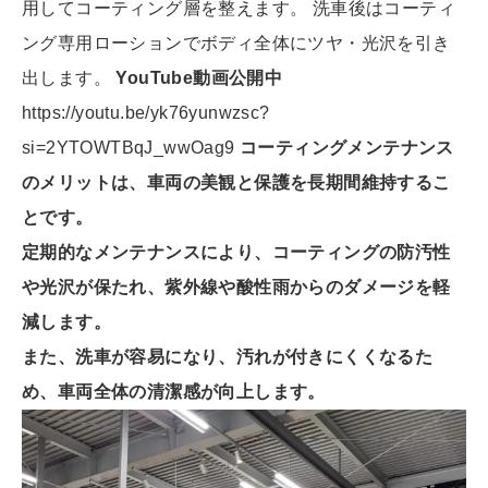
用してコーティング層を整えます。 洗車後はコーティ
ング専用ローションでボディ全体にツヤ・光沢を引き
出します。
YouTube動画公開中
https://youtu.be/yk76yunwzsc?
si=2YTOWTBqJ_wwOag9
コーティングメンテナンス
のメリットは、車両の美観と保護を長期
間維持するこ
とです。
定期的なメンテナンスにより、コーティングの防汚性
や光沢が保た
れ、紫外線や酸性雨からのダメージを軽
減します。
また、洗車が容易になり、汚れが付きにくくなるた
め、車両全体の
清潔感が向上します。