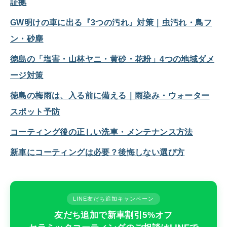
証拠
GW明けの車に出る『3つの汚れ』対策｜虫汚れ・鳥フ
ン・砂塵
徳島の「塩害・山林ヤニ・黄砂・花粉」4つの地域ダメ
ージ対策
徳島の梅雨は、入る前に備える｜雨染み・ウォーター
スポット予防
コーティング後の正しい洗車・メンテナンス方法
新車にコーティングは必要？後悔しない選び方
LINE友だち追加キャンペーン
友だち追加で新車割引5%オフ