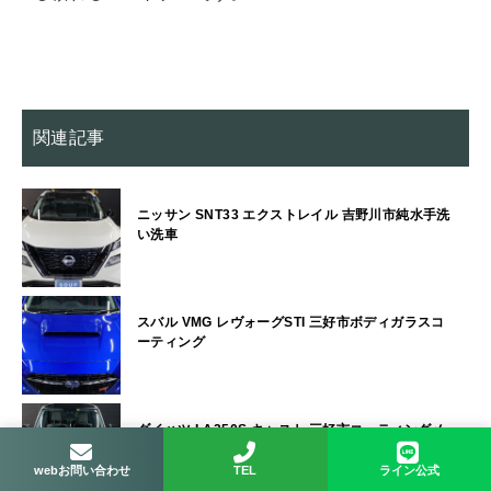
関連記事
ニッサン SNT33 エクストレイル 吉野川市純水手洗
い洗車
スバル VMG レヴォーグSTI 三好市ボディガラスコ
ーティング
ダイハツ LA250S キャスト 三好市コーティングメ
ンテナンス
webお問い合わせ
TEL
ライン公式