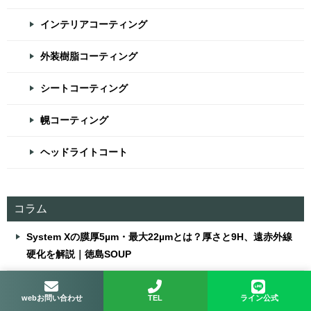
インテリアコーティング
外装樹脂コーティング
シートコーティング
幌コーティング
ヘッドライトコート
コラム
System Xの膜厚5µm・最大22µmとは？厚さと9H、遠赤外線
硬化を解説｜徳島SOUP
日焼け止め・虫よけが車内についたら？素材を傷めにくい初
webお問い合わせ
TEL
ライン公式
動｜徳島のSOUP